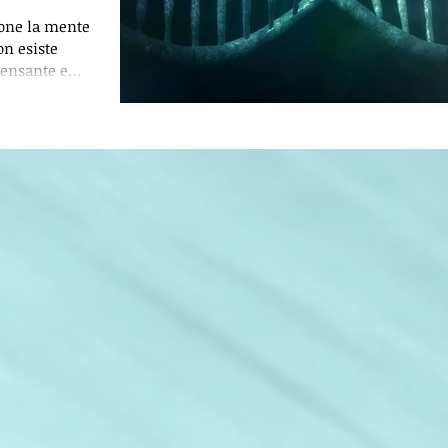
ione la mente
on esiste
pensante e