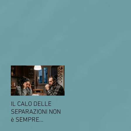
IL CALO DELLE
COMUNICATO DEL
Come
SEPARAZIONI NON
14 MARZO 2026
gli s
è SEMPRE
SULLA
gen
SINONIMO DI
CONVENZIONE CON