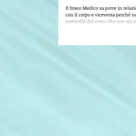
Il bravo Medico sa porre in relaz
con il corpo e viceversa perché n
particella del corpo che non sia 
non...