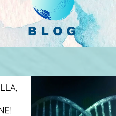
BLOG
LLA,
NE!