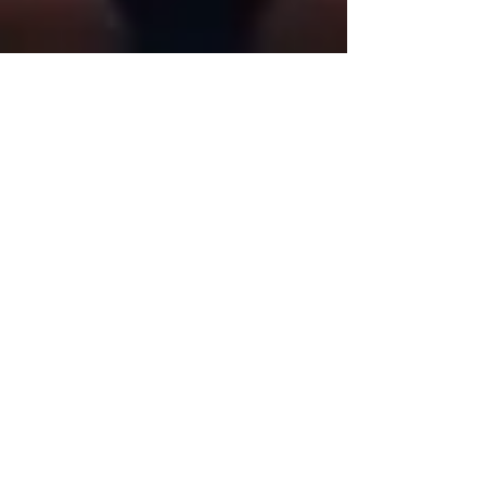
AMORE E ADOLESCENZA
perchè è così
complicato?
Amore e Adolescenza: Perché è così
complicato? Navigare nei primi rapporti di
coppia non è solo questione di "farfalle nello
stomaco". Per un adolescente, una relazione è
spesso un mix esplosivo di nuove scoperte e
sfide travolgenti. Ma perché sembra tutto così
difficile? 1. Il cervello in "cantiere" Durante