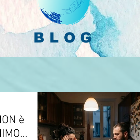
BLOG
NON è
NIMO