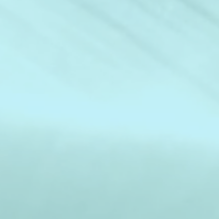
tale (la parte
gica e del
in fase di