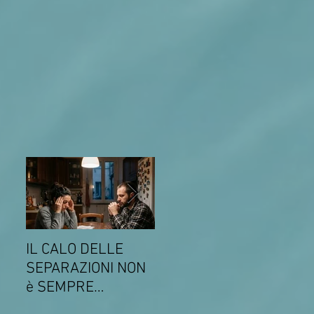
IL CALO DELLE
COMUNICATO DEL
Come
SEPARAZIONI NON
14 MARZO 2026
gli s
è SEMPRE
SULLA
gen
SINONIMO DI
CONVENZIONE CON