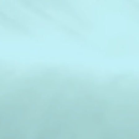
l'adolescenza, la corteccia prefron
del cervello responsabile della lo
controllo degli impulsi) è ancora 
sviluppo. Al contrario, l'amig