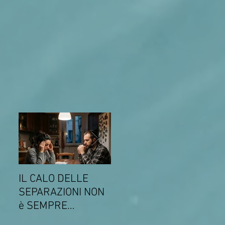
IL CALO DELLE
COMUNICATO DEL
Come
SEPARAZIONI NON
14 MARZO 2026
gli s
è SEMPRE
SULLA
gen
SINONIMO DI
CONVENZIONE CON