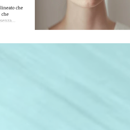
olineato che
, che
 senza