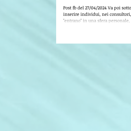
Post fb del 27/04/2024 Va poi sott
inserire individui, nei consultori
"entrano" in una sfera personale,
consenso...