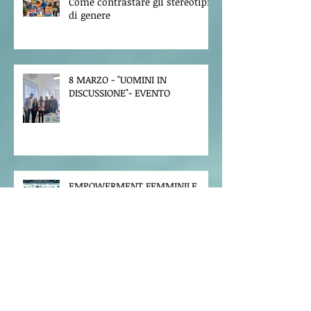
Come contrastare gli stereotipi
di genere
8 MARZO - "UOMINI IN
DISCUSSIONE"- EVENTO
EMPOWERMENT FEMMINILE
VERSO IL CAMBIAMENTO, COSA
DICE LA PSICOLOGIA?
LO STRESS NON SI EVITA, SI
ALLENA