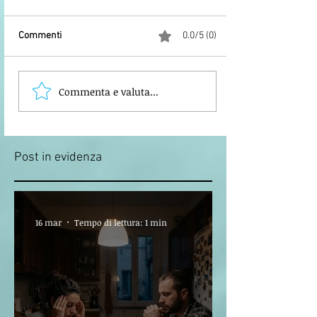
Commenti
0.0/5 (0)
Commenta e valuta...
COMUNICATO DEL 14
MARZO 2026 SULLA
CONVENZIONE CON IL
SINDACATO UNICO DEI
MILITARI
Post in evidenza
16 mar
Tempo di lettura: 1 min