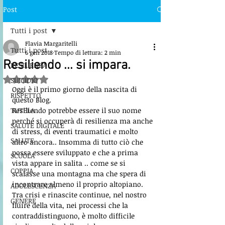
Post
Tutti i post
Flavia Margaritelli
Tutti i post
6 gen 2018
Tempo di lettura: 2 min
Resiliendo ... si impara.
RESILIENZA
Valutazione NaN stelle su 5.
SUICIDIO
Oggi è il primo giorno della nascita di 
RISPETTO
questo Blog. 
TUTELA
Resiliendo potrebbe essere il suo nome 
perché si occuperà di resilienza ma anche 
SALUTE DIGITALE
di stress, di eventi traumatici e molto 
SALUTE
altro ancora.. Insomma di tutto ciò che 
possa essere sviluppato e che a prima 
SCUOLA
vista appare in salita .. come se si 
COPPIA
scalasse una montagna ma che spera di 
incontrare almeno il proprio altopiano. 
ADOLESCENZA
Tra crisi e rinascite continue, nel nostro 
GENERE
fluire della vita, nei processi che la 
contraddistinguono, è molto difficile 