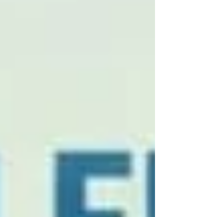
loro iscritti ed ai loro familiari. Di seguito
parte della loro c