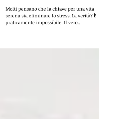
LO STRESS NON SI
EVITA, SI ALLENA
Molti pensano che la chiave per una vita
serena sia eliminare lo stress. La verità? È
praticamente impossibile. Il vero
cambiamento avviene quando smettiamo di
cercare la calma piatta e iniziamo a costruire
la nostra tolleranza allo stress. Proprio come
un muscolo, la nostra capacità di gestire la
pressione può essere allenata. Ecco perché è
fondamentale: Resilienza, non resistenza:
Resistere significa subire i colpi finché non ci
si spezza. Tollerare significa accogliere la