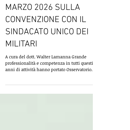
COMUNICATO DEL 14
MARZO 2026 SULLA
CONVENZIONE CON IL
SINDACATO UNICO DEI
MILITARI
A cura del dott. Walter Lamanna Grande
professionalità e competenza in tutti questi 11
anni di attività hanno portato Osservatorio
Salute e Sicurezza a stipulare una
convenzione con il SINDACATO UNICO DEI
MILITARI ( S.U.M.) un sindacato che ha
riconosciuto l'importanza del benessere
psicologico. Grande merito al consiglio
direttivo ed al loro Presidente Antonello
Arabia per la sensibilità e per la vicinanza ai