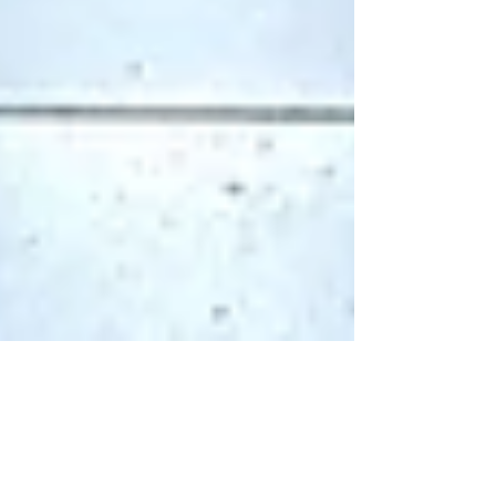
#social POST DI
RIFLESSIONE: auguri ai