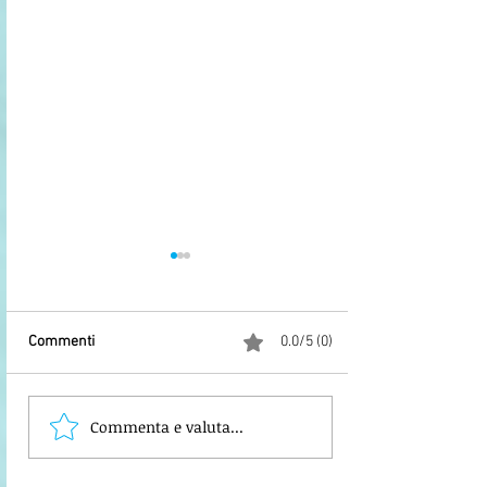
Commenti
0.0/5 (0)
Commenta e valuta...
SOCIALIZZARE NON è UN
LUSSO MA UNA
NECESSITA' BIOLOGICA