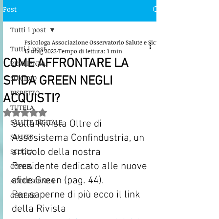
Post
Tutti i post
Psicologa Associazione Osservatorio Salute e Sicurezza
Tutti i post
15 mag 2023
Tempo di lettura: 1 min
COME AFFRONTARE LA
RESILIENZA
SUICIDIO
SFIDA GREEN NEGLI
RISPETTO
ACQUISTI?
TUTELA
Valutazione NaN stelle su 5.
SALUTE DIGITALE
Sulla Rivista Oltre di 
SALUTE
Assosistema Confindustria, un 
articolo della nostra 
SCUOLA
Presidente dedicato alle nuove 
COPPIA
sfide Green (pag. 44).  
ADOLESCENZA
Per saperne di più ecco il link 
GENERE
della Rivista  