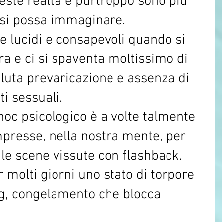
este realtà e purtroppo sono più 
 si possa immaginare.
re lucidi e consapevoli quando si 
ra e ci si spaventa moltissimo di 
luta prevaricazione e assenza di 
i sessuali.
oc psicologico è a volte talmente 
mpresse, nella nostra mente, per 
le scene vissute con flashback.
r molti giorni uno stato di torpore 
ng, congelamento che blocca 