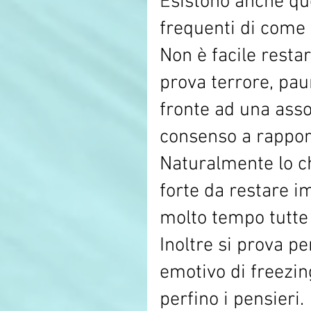
E
sistono anche qu
frequenti di come
Non è facile resta
prova terrore, pau
fronte ad una asso
consenso a rapport
Naturalmente lo ch
forte da restare i
molto tempo tutte 
Inoltre si prova pe
emotivo di freezi
perfino i pensieri.