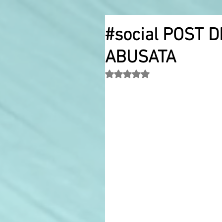
#social POST 
ABUSATA
Valutazione NaN stelle su 5.