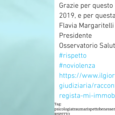
Grazie per questo 
2019, e per questa
Flavia Margaritelli
Presidente
Osservatorio Salu
#rispetto
#noviolenza
https://www.ilgio
giudiziaria/raccon
regista-mi-immob
Tag:
psicologia
trauma
rispetto
benesse
RISPETTO