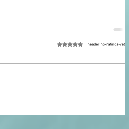
ratings-display.rating-aria-label
header.no-ratings-yet