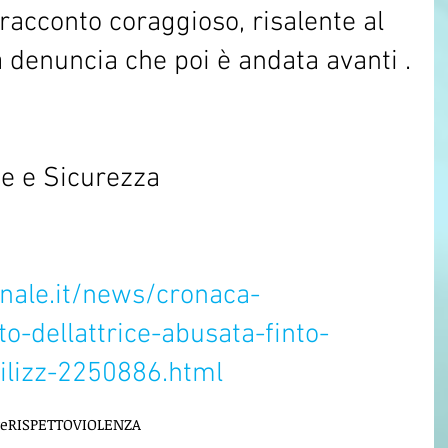
racconto coraggioso, risalente al 
 denuncia che poi è andata avanti .
te e Sicurezza
rnale.it/news/cronaca-
to-dellattrice-abusata-finto-
ilizz-2250886.html
re
RISPETTO
VIOLENZA