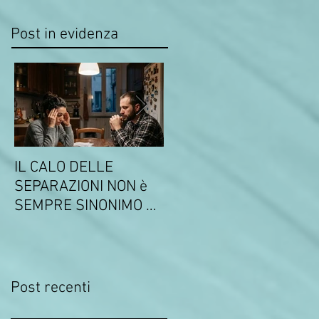
Post in evidenza
IL CALO DELLE
COMUNICATO DEL 14
SEPARAZIONI NON è
MARZO 2026 SULLA
SEMPRE SINONIMO DI
CONVENZIONE CON IL
FELICITA'
SINDACATO UNICO DEI
MILITARI
Post recenti