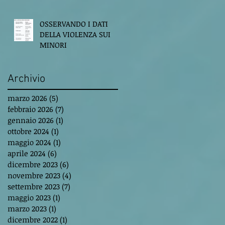
OSSERVANDO I DATI
DELLA VIOLENZA SUI
MINORI
Archivio
marzo 2026
(5)
5 post
febbraio 2026
(7)
7 post
gennaio 2026
(1)
1 post
ottobre 2024
(1)
1 post
maggio 2024
(1)
1 post
aprile 2024
(6)
6 post
dicembre 2023
(6)
6 post
novembre 2023
(4)
4 post
settembre 2023
(7)
7 post
maggio 2023
(1)
1 post
marzo 2023
(1)
1 post
dicembre 2022
(1)
1 post