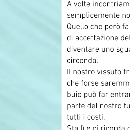
A volte incontriam
semplicemente no
Quello che però fa 
di accettazione de
diventare uno sgua
circonda. 
Il nostro vissuto 
che forse saremmo
buio può far entra
parte del nostro t
tutti i costi. 
Sta lì e ci ricor