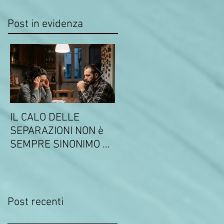
Post in evidenza
IL CALO DELLE
COMUNICATO DEL 14
SEPARAZIONI NON è
MARZO 2026 SULLA
SEMPRE SINONIMO DI
CONVENZIONE CON IL
FELICITA'
SINDACATO UNICO DEI
MILITARI
Post recenti