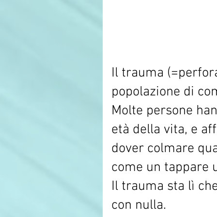
Il trauma (=perfor
popolazione di co
Molte persone han
età della vita, e a
dover colmare qua
come un tappare u
Il trauma sta lì ch
con nulla. 