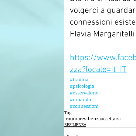
volgerci a guardar
connessioni esisten
Flavia Margaritelli
https://www.faceb
zza?locale=it_IT
#trauma
#psicologia
#osservatorio
#umanita
#connessioni
Tag:
trauma
resilienza
accettarsi
RESILIENZA