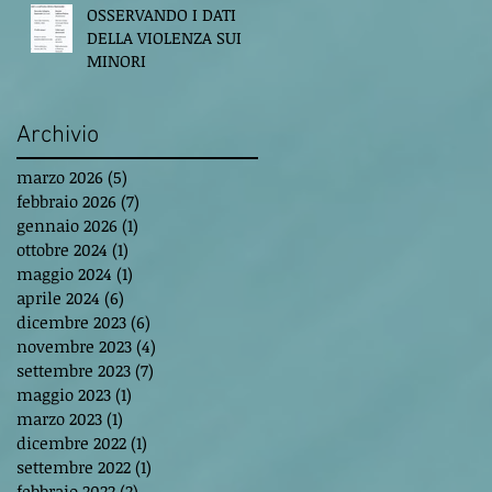
OSSERVANDO I DATI
DELLA VIOLENZA SUI
MINORI
Archivio
marzo 2026
(5)
5 post
febbraio 2026
(7)
7 post
gennaio 2026
(1)
1 post
ottobre 2024
(1)
1 post
maggio 2024
(1)
1 post
aprile 2024
(6)
6 post
dicembre 2023
(6)
6 post
novembre 2023
(4)
4 post
settembre 2023
(7)
7 post
maggio 2023
(1)
1 post
marzo 2023
(1)
1 post
dicembre 2022
(1)
1 post
settembre 2022
(1)
1 post
febbraio 2022
(2)
2 post