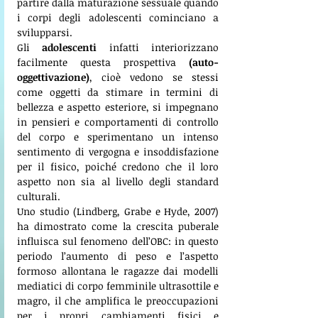
partire dalla maturazione sessuale quando 
i corpi degli adolescenti cominciano a 
svilupparsi. 
Gli 
adolescenti
 infatti interiorizzano 
facilmente questa prospettiva 
(auto-
oggettivazione)
, cioè vedono se stessi 
come oggetti da stimare in termini di 
bellezza e aspetto esteriore, si impegnano 
in pensieri e comportamenti di controllo 
del corpo e sperimentano un intenso 
sentimento di vergogna e insoddisfazione 
per il fisico, poiché credono che il loro 
aspetto non sia al livello degli standard 
culturali. 
Uno studio (Lindberg, Grabe e Hyde, 2007) 
ha dimostrato come la crescita puberale 
influisca sul fenomeno dell’OBC: in questo 
periodo l’aumento di peso e l’aspetto 
formoso allontana le ragazze dai modelli 
mediatici di corpo femminile ultrasottile e 
magro, il che amplifica le preoccupazioni 
per i propri cambiamenti fisici e 