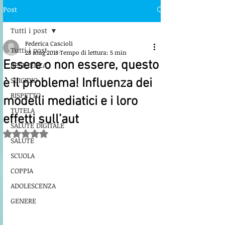
Post
Tutti i post
Federica Cascioli
Tutti i post
28 mag 2018
Tempo di lettura: 5 min
Essere o non essere, questo
RESILIENZA
SUICIDIO
è il problema! Influenza dei
RISPETTO
modelli mediatici e i loro
TUTELA
effetti sull’aut
SALUTE DIGITALE
Valutazione NaN stelle su 5.
SALUTE
SCUOLA
COPPIA
ADOLESCENZA
GENERE