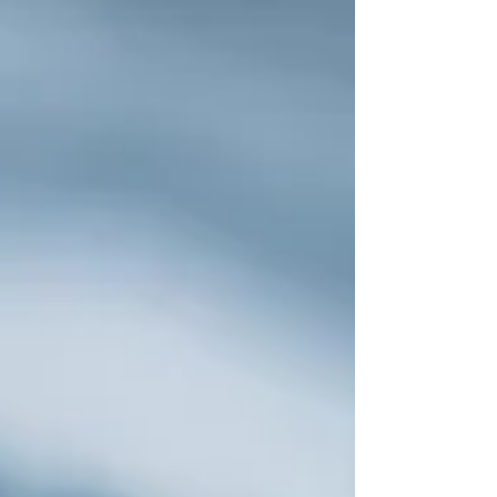
Sommerso: Oltre 70.000 bambini vivono
situazioni di disagio (incuria, violenza
assistita) che i Servizi Sociali gestiscono
quotidianamente, ma che spesso non
arrivano mai in un'aula di tribunale. La
Violenza Omissiva: La "Patologia delle cure"
(non dare