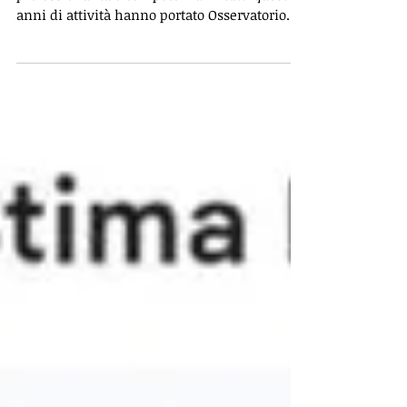
A cura del dott. Walter Lamanna Grande
professionalità e competenza in tutti questi 11
anni di attività hanno portato Osservatorio
Salute e Sicurezza a stipulare una
convenzione con il SINDACATO UNICO DEI
MILITARI ( S.U.M.) un sindacato che ha
riconosciuto l'importanza del benessere
psicologico. Grande merito al consiglio
direttivo ed al loro Presidente Antonello
Arabia per la sensibilità e per la vicinanza ai
loro iscritti ed ai loro familiari. Di seguito
parte della loro c