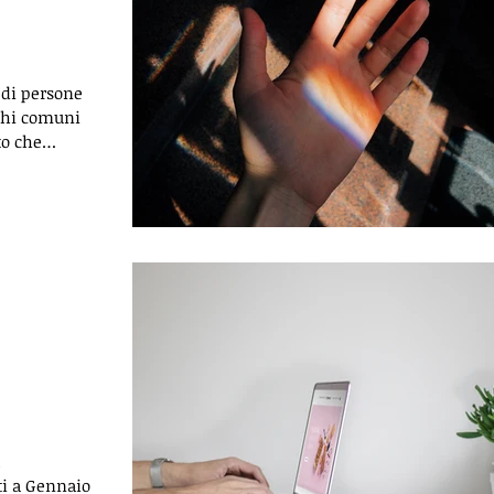
 di persone
oghi comuni
to che
ti a Gennaio