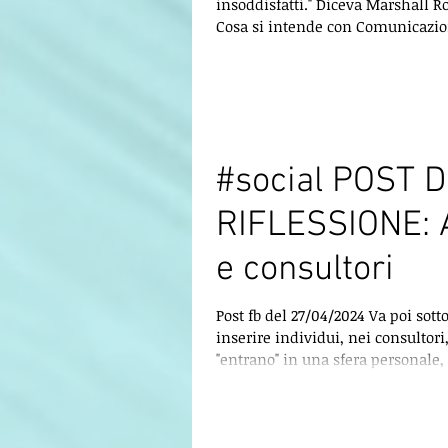
insoddisfatti." Diceva Marshall R
Cosa si intende con Comunicazi
Nonviolenta (CNV)? Si tratta di u
studio ideato dallo psicologo Mar
Rosenberg negli anni '60, non è 
tecnica di comunicazione, ma un
proprio approccio alla vita che m
sostituire le reazioni automatich
#social POST D
consapevoli e basate sull'empatia
RIFLESSIONE: 
e consultori
Post fb del 27/04/2024 Va poi sott
inserire individui, nei consultori
"entrano" in una sfera personale,
consenso...