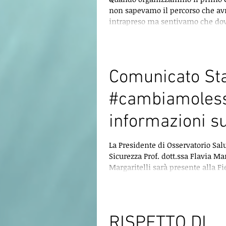
non sapevamo il percorso che 
TRAUMA
intrapreso ma sentivamo che d
iniziarlo. Le parole...
Comunicato S
#cambiamoless
informazioni su 
Rispetto senza 
La Presidente di Osservatorio Sal
Sicurezza Prof. dott.ssa Flavia Ma
di età e di gene
Margaritelli sarà presente alla F
della...
RISPETTO DI