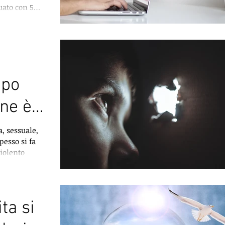
uato con 5
mpo
one è
a, sessuale,
pesso si fa
violento
ita si