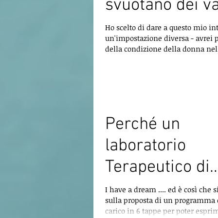
svuotano dei va
Ho scelto di dare a questo mio in
un'impostazione diversa - avrei p
della condizione della donna nel
nel...
Perché un
laboratorio
Terapeutico di
Resilienza per
I have a dream .... ed è così che 
sulla proposta di un programma 
superare il tr
carico in 6 tappe per poter esprim