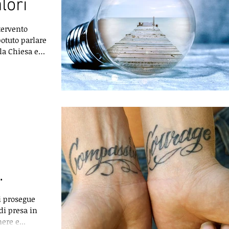
lori
tervento
otuto parlare
la Chiesa e
si prosegue
di presa in
auma
ere e...