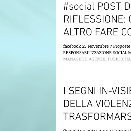
#social POST D
RIFLESSIONE:
ALTRO FARE C
LA VIOLENZA? 
facebook 25 Novembre 7 Proposte.
RESPONSABILIZZAZIONE SOCIAL 
PROPOSTE
MANAGER E AGENZIE PUBBLICITAR
adottare una...
I SEGNI IN-VISI
DELLA VIOLEN
TRASFORMARS
CONSAPEVOLE
Quando organizzammo il primo 