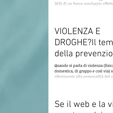
2022 di un breve sondaggio effett
domande...
VIOLENZA E
DROGHE?Il te
della prevenzi
finito.
Quando si parla di violenza (fisic
domestica, di gruppo e così via) s
riferimento alla personalità del 
Se il web e la v