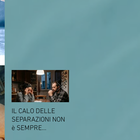
IL CALO DELLE
COMUNICATO DEL
Come
SEPARAZIONI NON
14 MARZO 2026
gli s
è SEMPRE
SULLA
gen
SINONIMO DI
CONVENZIONE CON